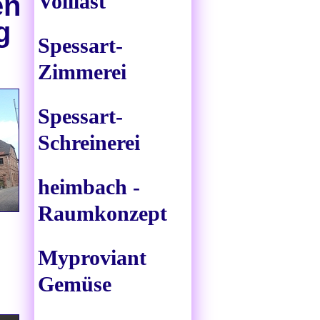
Volllast
en
g
Spessart-
Zimmerei
Spessart-
Schreinerei
heimbach -
Raumkonzept
Myproviant
Gemüse