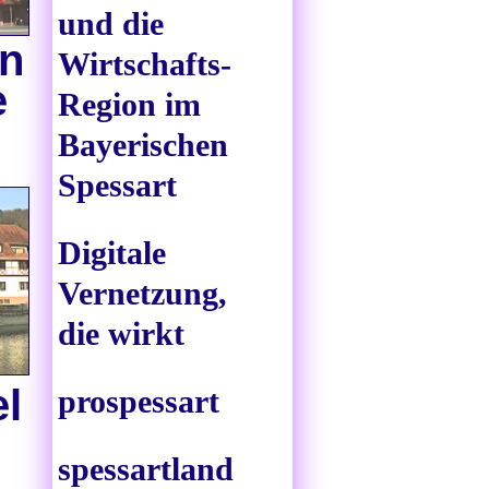
und die
en
Wirtschafts-
e
Region im
Bayerischen
Spessart
Digitale
Vernetzung,
die wirkt
l
prospessart
spessartland