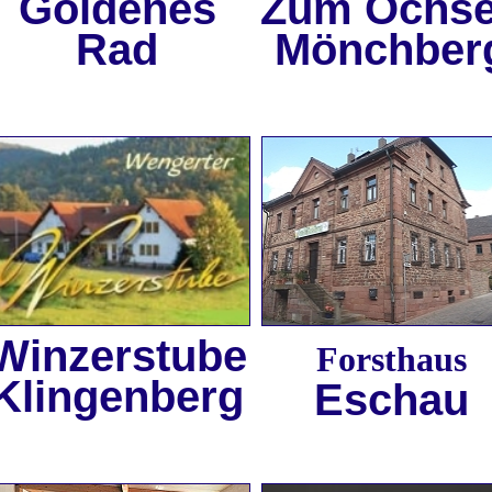
Goldenes
Zum Ochs
Rad
Mönchber
Winzerstube
Forsthaus
Klingenberg
Eschau