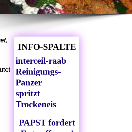
et,
INFO-SPALTE
interceil-raab
utet
Reinigungs-
Panzer
spritzt
Trockeneis
PAPST fordert