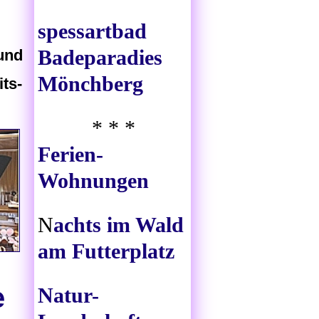
spessartbad
Badeparadies
 und
Mönchberg
its-
* * *
Ferien-
Wohnungen
N
achts im Wald
am Futterplatz
i
e
Natur-