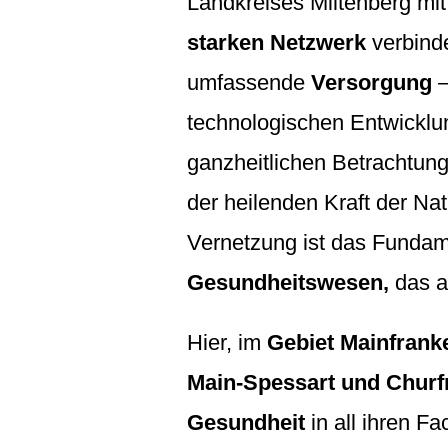
Landkreises Miltenberg mi
starken Netzwerk
verbinde
umfassende
Versorgung
–
technologischen Entwicklun
ganzheitlichen Betrachtun
der heilenden Kraft der Na
Vernetzung ist das Fundame
Gesundheitswesen,
das a
Hier, im
Gebiet Mainfrank
Main-Spessart und Churf
Gesundheit
in all ihren F