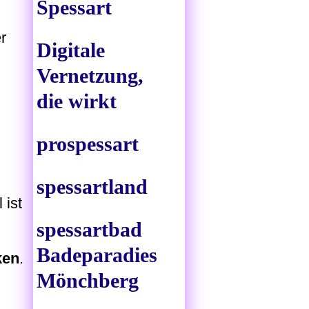
Spessart
r
Digitale
Vernetzung,
die wirkt
prospessart
spessartland
 ist
spessartbad
Badeparadies
ken
.
Mönchberg