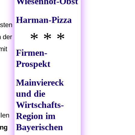
Wiesenhof-Obst
Harman-Pizza
esten
* * *
n der
mit
Firmen-
Prospekt
Mainviereck
und die
Wirtschafts-
Region im
llen
Bayerischen
ung