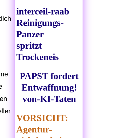
interceil-raab
lich
Reinigungs-
Panzer
spritzt
Trockeneis
ine
PAPST fordert
Entwaffnung!
e
von-KI-Taten
ren
ller
VORSICHT:
Agentur-