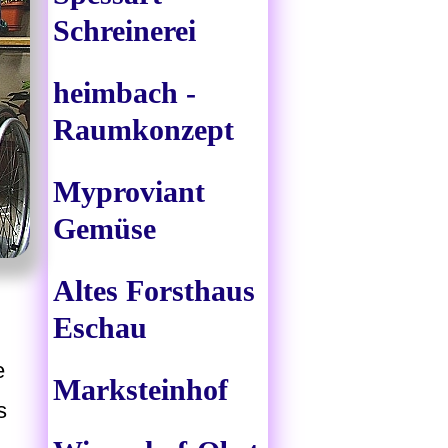
Schreinerei
heimbach -
Raumkonzept
Myproviant
Gemüse
Altes Forsthaus
Eschau
e
Marksteinhof
s