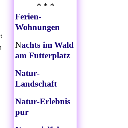
* * *
Ferien-
Wohnungen
d
N
achts im Wald
n
am Futterplatz
Natur-
Landschaft
Natur-Erlebnis
pur