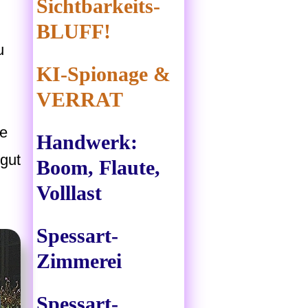
Sichtbarkeits-
BLUFF!
u
KI-Spionage &
VERRAT
ie
Handwerk:
 gut
Boom, Flaute,
Volllast
Spessart-
Zimmerei
Spessart-