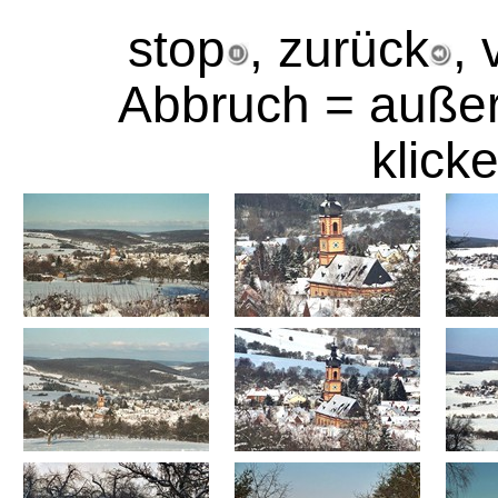
stop
, zurück
, 
Abbruch = außer
klick